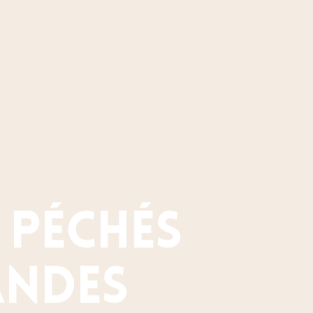
7 péchés
andes