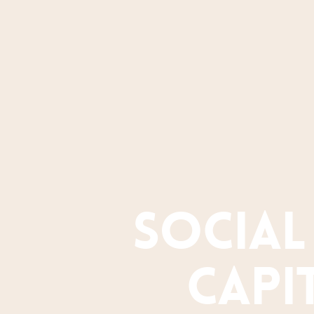
Social 
capi