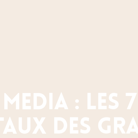
media : les 
taux des gr