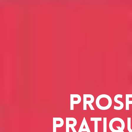
Prosp
pratiq