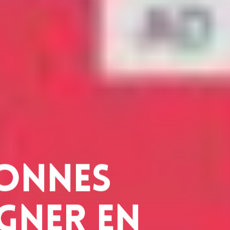
bonnes
gner en