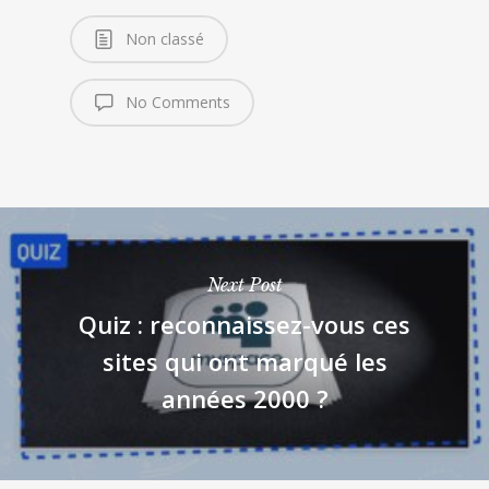
Non classé
No Comments
Next Post
Quiz : reconnaissez-vous ces
sites qui ont marqué les
années 2000 ?