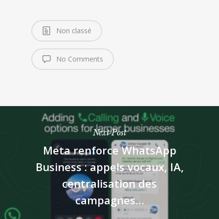
Non classé
No Comments
Next Post
Meta renforce WhatsApp
Business : appels vocaux, IA,
centralisation des
campagnes…