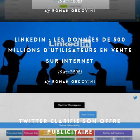
10 avril 2021
By
Roman Ordovini
LinkedIn : les données de 500
millions d’utilisateurs en vente
sur Internet
10 avril 2021
By
Roman Ordovini
Twitter clarifie son offre
publicitaire