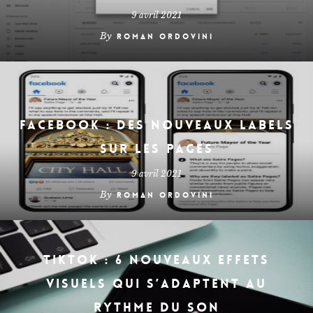
9 avril 2021
By
Roman Ordovini
Facebook : des nouveaux labels
sur les pages
9 avril 2021
By
Roman Ordovini
TikTok : 6 nouveaux effets
visuels qui s’adaptent au
rythme du son