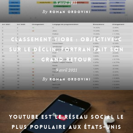
9 avril 2021
By
Roman Ordovini
Classement TIOBE : Objective-C
sur le déclin, Fortran fait son
grand retour
9 avril 2021
By
Roman Ordovini
YouTube est le réseau social le
plus populaire aux États-Unis